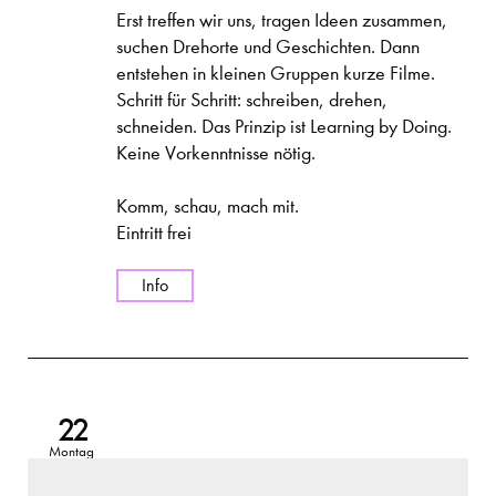
Erst treffen wir uns, tragen Ideen zusammen,
suchen Drehorte und Geschichten. Dann
entstehen in kleinen Gruppen kurze Filme.
Schritt für Schritt: schreiben, drehen,
schneiden. Das Prinzip ist Learning by Doing.
Keine Vorkenntnisse nötig.
Komm, schau, mach mit.
Eintritt frei
Info
22
Montag