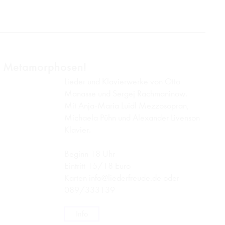
! Metamorphosen!
Lieder und Klavierwerke von Otto
Manasse und Sergej Rachmaninow.
Mit Anja-Maria Luidl Mezzosopran,
Michaela Pühn und Alexander Livenson
Klavier.
Beginn 18 Uhr
Eintritt 15/18 Euro
Karten
info@liederfreude.de
oder
089/333139
Info