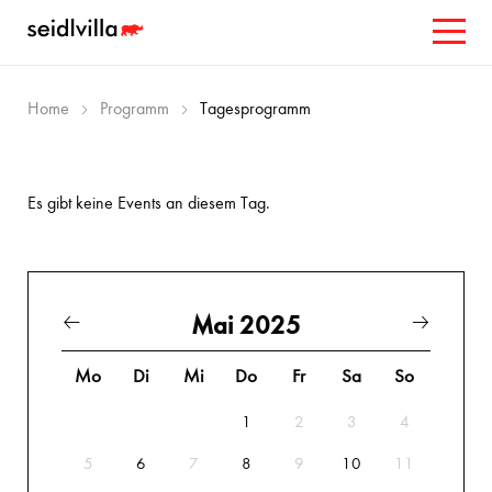
Home
Programm
Tagesprogramm
Es gibt keine Events an diesem Tag.
Mai 2025
Mo
Di
Mi
Do
Fr
Sa
So
1
2
3
4
5
6
7
8
9
10
11