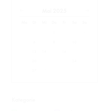
Mai 2025
Mo
Di
Mi
Do
Fr
Sa
So
1
2
3
4
5
6
7
8
9
10
11
12
13
14
15
16
17
18
19
20
21
22
23
24
25
26
27
28
29
30
31
Kategorie