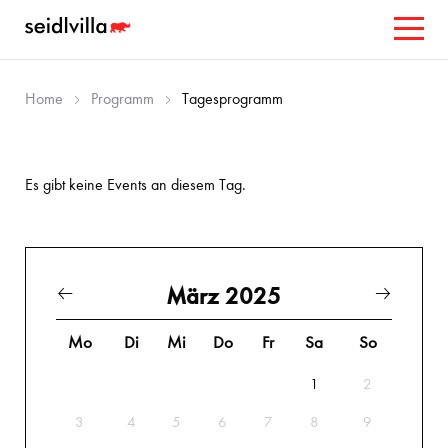
Home
Programm
Tagesprogramm
Es gibt keine Events an diesem Tag.
März 2025
Mo
Di
Mi
Do
Fr
Sa
So
1
2
3
4
5
6
7
8
9