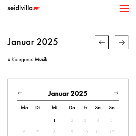
Januar 2025
x
Musik
Kategorie:
Januar 2025
Mo
Di
Mi
Do
Fr
Sa
So
1
2
3
4
5
6
7
8
9
10
11
12